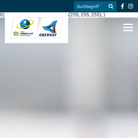
.blog-widgets__title { color: #ffffff; }:root { --toujou-media-
Suche
copyright-display: none; }:root { --overlay-font-color: rgb(255, 0,
0); }:root { --overlay-bg-color: rgb(255, 255, 255); }
DE
EN