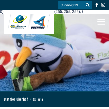
.blog-widgets__title { color: #ffffff; }:root { --toujou-media-
Suche
copyright-display: none; }:root { --overlay-font-color: rgb(255, 0,
0); }:root { --overlay-bg-color: rgb(255, 255, 255); }
DE
EN
Biathlon Oberhof
Galerie