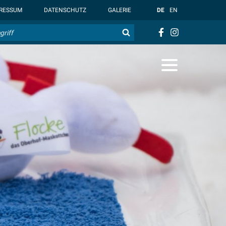
t { --overlay-bg-color: rgb(255, 255, 255); }
RESSUM
DATENSCHUTZ
GALERIE
DE
EN