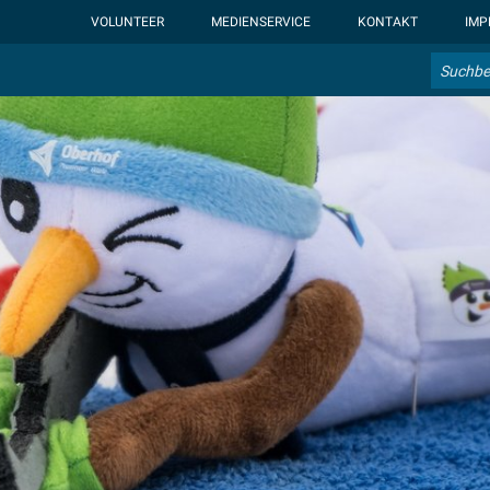
ht-display: none; }:root { --overlay-font-color: rgb(255, 0, 0); }:roo
VOLUNTEER
MEDIENSERVICE
KONTAKT
IMP
Suche