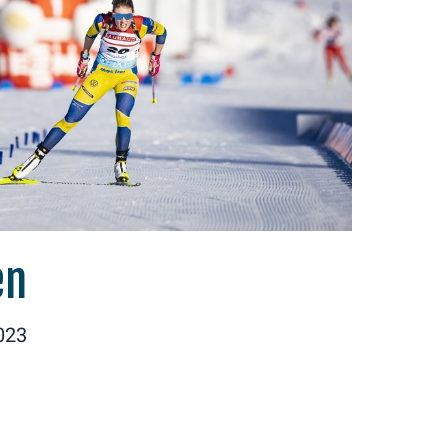
en
023