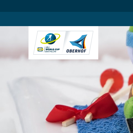
.blog-widgets__title { color: #ffffff; }:root { --toujou-media-copyrig
DE
EN