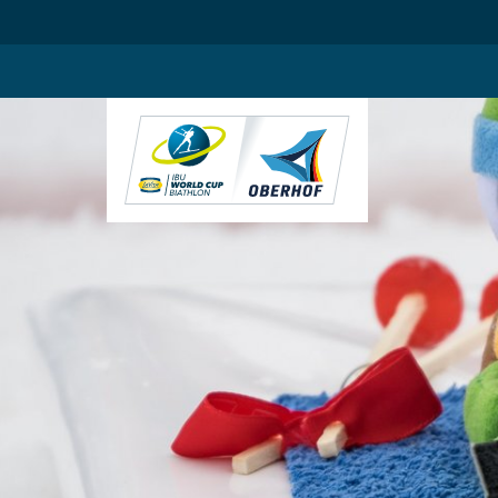
.blog-widgets__title { color: #ffffff; }:root { --toujou-media-copyrig
DE
EN