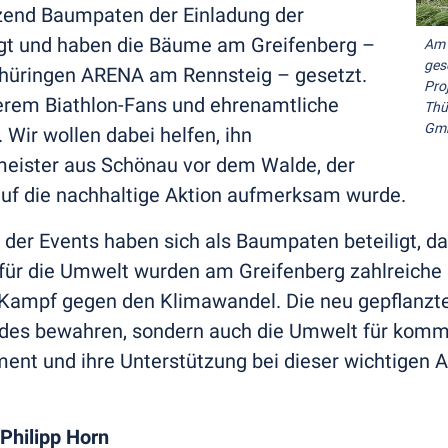
zend Baumpaten der Einladung der
gt und haben die Bäume am Greifenberg –
Am 
ges
üringen ARENA am Rennsteig – gesetzt.
Pro
rem Biathlon-Fans und ehrenamtliche
Thü
Gm
. Wir wollen dabei helfen, ihn
eister aus Schönau vor dem Walde, der
uf die nachhaltige Aktion aufmerksam wurde.
der Events haben sich als Baumpaten beteiligt, d
ür die Umwelt wurden am Greifenberg zahlreiche B
 Kampf gegen den Klimawandel. Die neu gepflanzt
aldes bewahren, sondern auch die Umwelt für kom
ment und ihre Unterstützung bei dieser wichtigen 
Philipp Horn