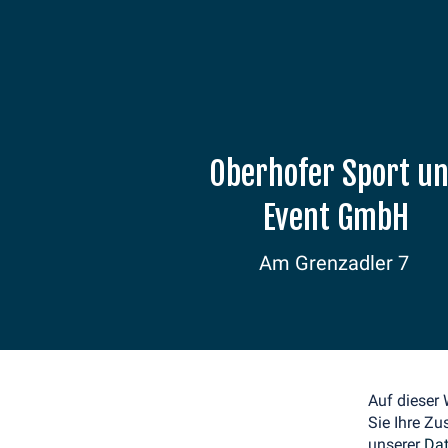
Oberhofer Sport u
Event GmbH
Am Grenzadler 7
98559 Oberhof
E-Mail: info@weltcup-
oberhof.de
Tel.: +49 36842 53330
Auf dieser
Sie Ihre Zu
unserer
Dat