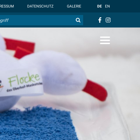
t { --overlay-bg-color: rgb(255, 255, 255); }
RESSUM
DATENSCHUTZ
GALERIE
DE
EN