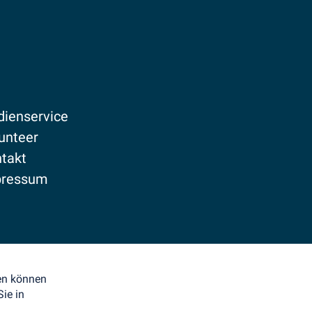
ienservice
unteer
takt
pressum
enschutz
den können
ie in