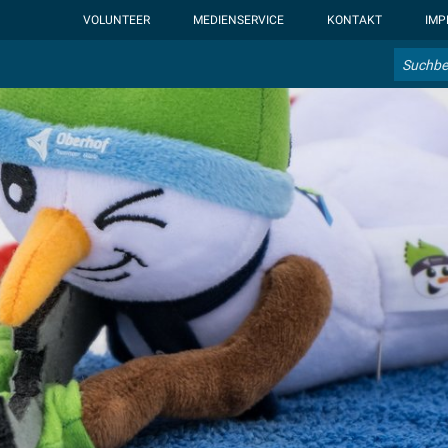
ht-display: none; }:root { --overlay-font-color: rgb(255, 0, 0); }:roo
VOLUNTEER
MEDIENSERVICE
KONTAKT
IMP
Suche