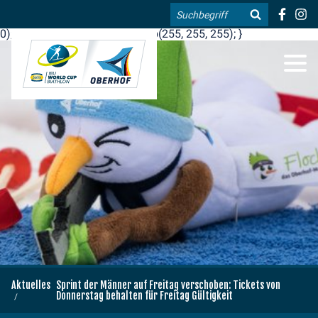
.blog-widgets__title { color: #ffffff; }:root { --toujou-media-
Suche
copyright-display: none; }:root { --overlay-font-color: rgb(255, 0,
0); }:root { --overlay-bg-color: rgb(255, 255, 255); }
DE
EN
Aktuelles
Sprint der Männer auf Freitag verschoben: Tickets von
Donnerstag behalten für Freitag Gültigkeit