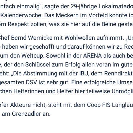
nfach einmalig“, sagte der 29-jährige Lokalmatado
en Kalenderwoche. Das Meckern im Vorfeld konnte i
n Respekt zollen, was sie hier auf die Beine gestel
Chef Bernd Wernicke mit Wohlwollen aufnimmt. „Un
haben wir geschafft und darauf können wir zu Rec
 um den Weltcup. Sowohl in der ARENA als auch be
ke, der den Schlüssel zum Erfolg allen voran im g
eht: „Die Abstimmung mit der IBU, dem Renndirekt
esamten DSV ist sehr gut. Eine erfolgreiche Umse
en Helferinnen und Helfer hier teilweise Unmöglic
fer Akteure nicht, steht mit dem Coop FIS Langlau
t am Grenzadler an.