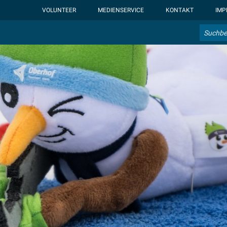
ht-display: none; }:root { --overlay-font-color: rgb(255, 0, 0); }:roo
VOLUNTEER
MEDIENSERVICE
KONTAKT
IMP
Suche