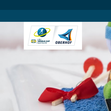
.blog-widgets__title { color: #ffffff; }:root { --toujou-media-copyrig
DE
EN