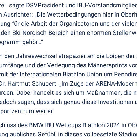
, sagte DSVPräsident und IBU-Vorstandsmitglied,
n Ausrichter: „Die Wetterbedingungen hier in Obe
ng für die Arbeit der Organisatoren und der vielen
h den Ski-Nordisch-Bereich einen enormen Stellenwe
rogramm gehört.“
m den Jahreswechsel strapazierten die Loipen de
umfänge und der Verlegung des Männersprints von 
it der Internationalen Biathlon Union um Renndirek
Dr. Hartmut Schubert. „Im Zuge der ARENA-Modernisi
 wurden. Dabei handelt es sich um Maßnahmen, di
edoch sagen, dass sich genau diese Investitionen 
portzentrum weiter.
chluss des BMW IBU Weltcups Biathlon 2024 in Ober
 unglaubliches Gefühl, in dieses vollbesetzte Stadi