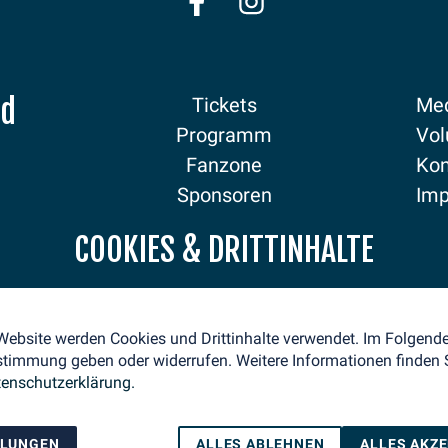
nd
Tickets
Med
Programm
Vol
Fanzone
Kon
Sponsoren
Im
Aktuelles
Dat
COOKIES & DRITTINHALTE
 Website werden Cookies und Drittinhalte verwendet. Im Folgen
stimmung geben oder widerrufen. Weitere Informationen finden S
enschutzerklärung.
LLUNGEN
ALLES ABLEHNEN
ALLES AKZ