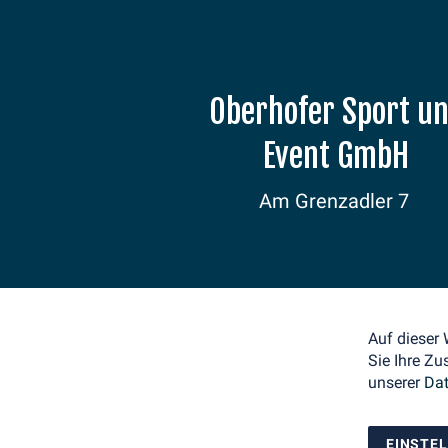
Oberhofer Sport u
Event GmbH
Am Grenzadler 7
98559 Oberhof
E-Mail: info@weltcup-
oberhof.de
Tel.: +49 36842 53330
Auf dieser
Sie Ihre Zu
unserer
Dat
EINSTE