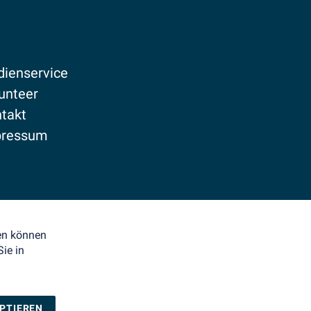
ienservice
unteer
takt
pressum
enschutz
den können
ie in
EPTIEREN