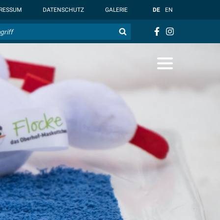
t { --overlay-bg-color: rgb(255, 255, 255); }
RESSUM
DATENSCHUTZ
GALERIE
DE
EN