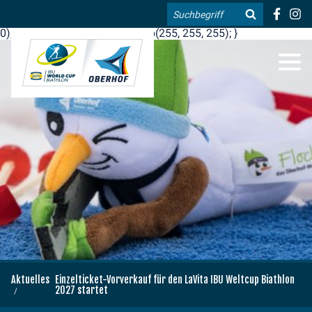
.blog-widgets__title { color: #ffffff; }:root { --toujou-media-
Suche
copyright-display: none; }:root { --overlay-font-color: rgb(255, 0,
0); }:root { --overlay-bg-color: rgb(255, 255, 255); }
DE
EN
Aktuelles
Einzelticket-Vorverkauf für den LaVita IBU Weltcup Biathlon
2027 startet