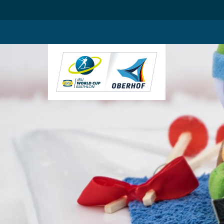
.blog-widgets__title { color: #ffffff; }:root { --toujou-media-copyrig
DE
EN