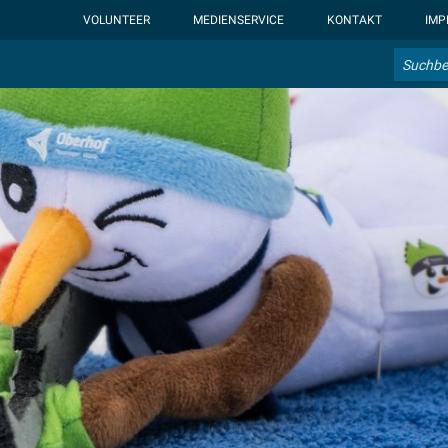
ht-display: none; }:root { --overlay-font-color: rgb(255, 0, 0); }:roo
VOLUNTEER
MEDIENSERVICE
KONTAKT
IMP
Suche