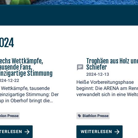
2024
echs Wettkämpfe,
Trophäen aus Holz un
ausende Fans,
Schiefer
inzigartige Stimmung
2024-12-13
024-12-22
Heiße Vorbereitungsphase
 Wettkämpfe, tausende
beginnt: Die ARENA am Ren
einzigartige Stimmung: Der
verwandelt sich in eine Welt
p in Oberhof bringt die
Stätte
lon-Welt zusammen
hlon Presse
Biathlon Presse
TERLESEN
WEITERLESEN