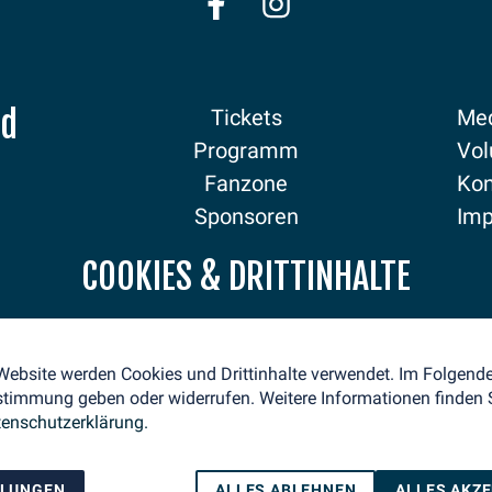
nd
Tickets
Med
Programm
Vol
Fanzone
Kon
Sponsoren
Im
Aktuelles
Dat
COOKIES & DRITTINHALTE
 Website werden Cookies und Drittinhalte verwendet. Im Folgen
stimmung geben oder widerrufen. Weitere Informationen finden S
enschutzerklärung.
LLUNGEN
ALLES ABLEHNEN
ALLES AKZ