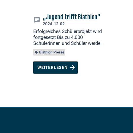
„Jugend trifft Biathlon“
2024-12-02
Erfolgreiches Schülerprojekt wird
fortgesetzt Bis zu 4.000
Schülerinnen und Schüler werden
die Sprintrennen der Frauen und
Biathlon Presse
Männer des BMW IBU Weltcups
Biathlon 2025 in Oberhof
verfolgen.
WEITERLESEN