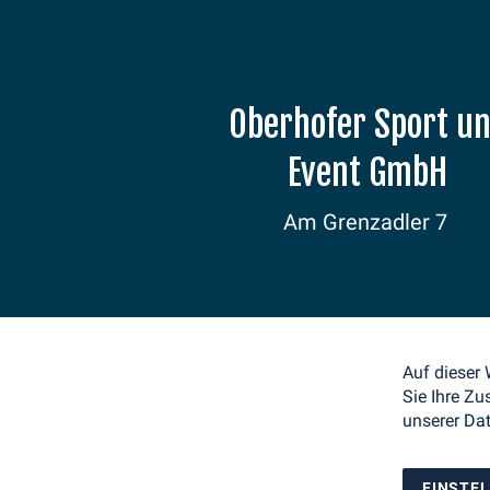
Oberhofer Sport u
Event GmbH
Am Grenzadler 7
98559 Oberhof
E-Mail: info@weltcup-
oberhof.de
Tel.: +49 36842 53330
Auf dieser
Sie Ihre Zu
unserer
Dat
EINSTE