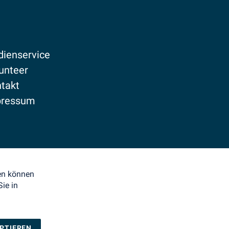
ienservice
unteer
takt
pressum
enschutz
den können
ie in
EPTIEREN