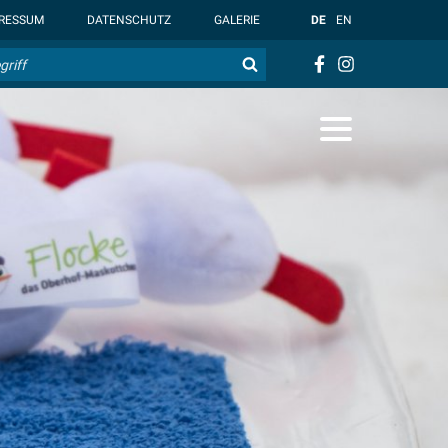
t { --overlay-bg-color: rgb(255, 255, 255); }
RESSUM
DATENSCHUTZ
GALERIE
DE
EN