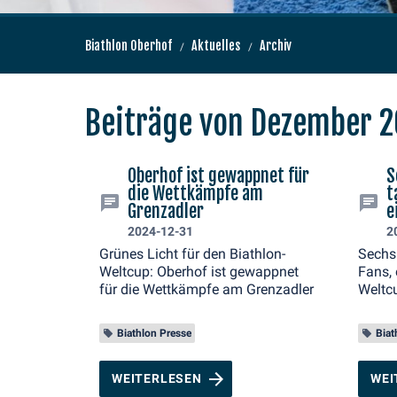
Biathlon Oberhof
Aktuelles
Archiv
Beiträge von Dezember 
Oberhof ist gewappnet für
S
die Wettkämpfe am
t
Grenzadler
e
2024-12-31
2
Grünes Licht für den Biathlon-
Sechs
Weltcup: Oberhof ist gewappnet
Fans, 
für die Wettkämpfe am Grenzadler
Weltcu
Biath
Biathlon Presse
Biat
WEITERLESEN
WEI