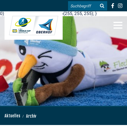
.blog-widgets__title { color: #ffffff; }:root { --toujou-media-
Suche
copyright-display: none; }:root { --overlay-font-color: rgb(255, 0,
0); }:root { --overlay-bg-color: rgb(255, 255, 255); }
DE
EN
Aktuelles
Archiv