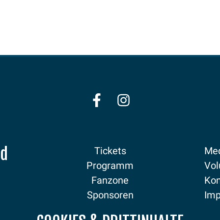
nd
Tickets
Med
Programm
Vol
Fanzone
Kon
Sponsoren
Im
Aktuelles
Dat