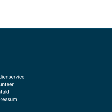
ienservice
unteer
takt
pressum
enschutz