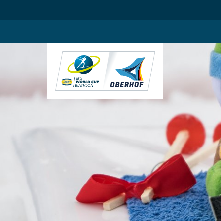
.blog-widgets__title { color: #ffffff; }:root { --toujou-media-copyrig
DE
EN