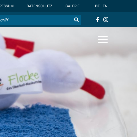
t { --overlay-bg-color: rgb(255, 255, 255); }
RESSUM
DATENSCHUTZ
GALERIE
DE
EN