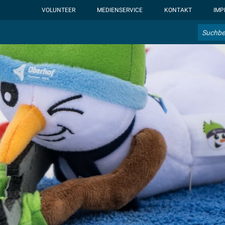
ht-display: none; }:root { --overlay-font-color: rgb(255, 0, 0); }:roo
VOLUNTEER
MEDIENSERVICE
KONTAKT
IMP
Suche